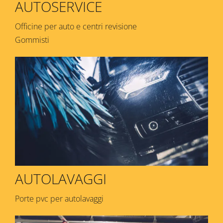
AUTOSERVICE
Officine per auto e centri revisione
Gommisti
AUTOLAVAGGI
Porte pvc per autolavaggi