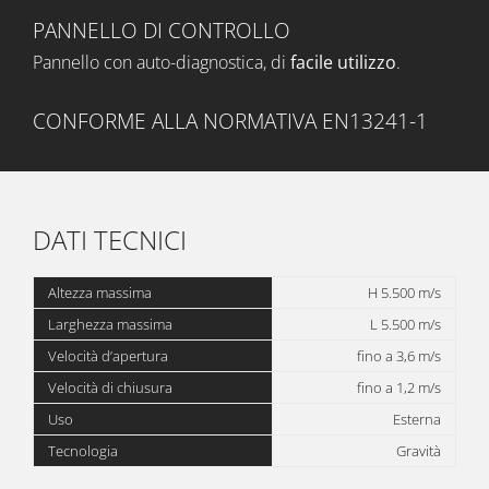
PANNELLO DI CONTROLLO
Pannello con auto-diagnostica, di
facile utilizzo
.
CONFORME ALLA NORMATIVA EN13241-1
DATI TECNICI
Altezza massima
H 5.500 m/s
Larghezza massima
L 5.500 m/s
Velocità d’apertura
fino a 3,6 m/s
Velocità di chiusura
fino a 1,2 m/s
Uso
Esterna
Tecnologia
Gravità