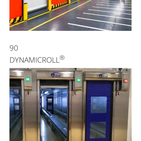
90
®
DYNAMICROLL