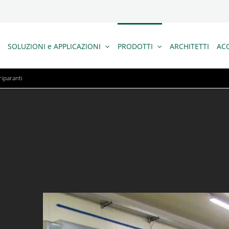
SOLUZIONI e APPLICAZIONI
PRODOTTI
ARCHITETTI
ACC
riparanti