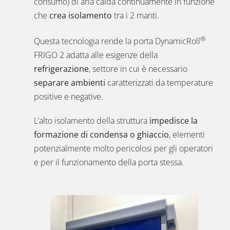
consumo) di aria calda continuamente in funzione
che
crea isolamento
tra i 2 manti.
®
Questa tecnologia rende la porta DynamicRoll
FRIGO 2 adatta alle esigenze della
refrigerazione
, settore in cui è necessario
separare ambienti
caratterizzati da temperature
positive e negative.
L’alto isolamento della struttura
impedisce la
formazione di condensa o ghiaccio
, elementi
potenzialmente molto pericolosi per gli operatori
e per il funzionamento della porta stessa.