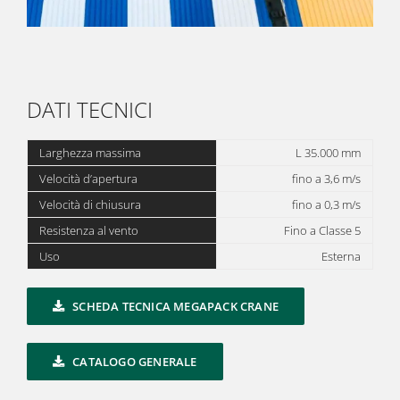
DATI TECNICI
Larghezza massima
L 35.000 mm
Velocità d’apertura
fino a 3,6 m/s
Velocità di chiusura
fino a 0,3 m/s
Resistenza al vento
Fino a Classe 5
Uso
Esterna
SCHEDA TECNICA MEGAPACK CRANE
CATALOGO GENERALE