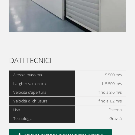
DATI TECNICI
Altezza massima
H 5.500 m/s
Larghezza massima
L 5.500 m/s
Velocità d’apertura
fino a 3,6 m/s
Velocità di chiusura
fino a 1,2 m/s
Uso
Esterna
Tecnologia
Gravità