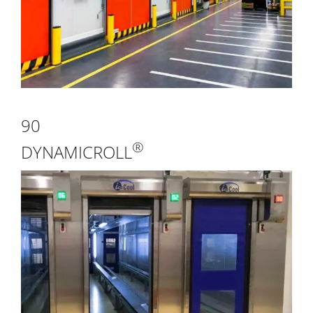
90
®
DYNAMICROLL