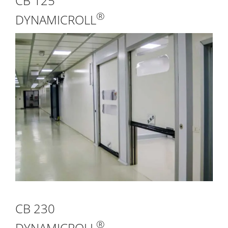
CB 125
®
DYNAMICROLL
CB 230
®
DYNAMICROLL