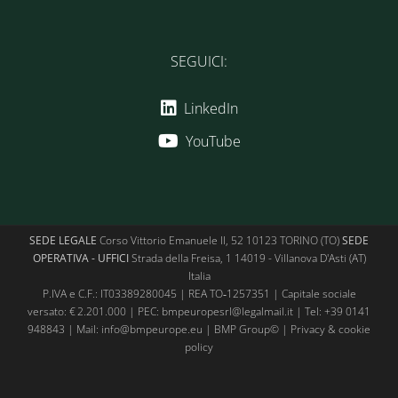
SEGUICI:
LinkedIn
YouTube
SEDE LEGALE
Corso Vittorio Emanuele II, 52 10123 TORINO (TO)
SEDE
OPERATIVA - UFFICI
Strada della Freisa, 1 14019 - Villanova D'Asti (AT)
Italia
P.IVA e C.F.: IT03389280045 | REA TO‑1257351 | Capitale sociale
versato: € 2.201.000 | PEC: bmpeuropesrl@legalmail.it | Tel:
+39 0141
948843
| Mail:
info@bmpeurope.eu
| BMP Group© |
Privacy & cookie
policy