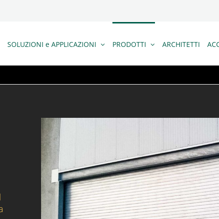
SOLUZIONI e APPLICAZIONI
PRODOTTI
ARCHITETTI
ACC
l
a