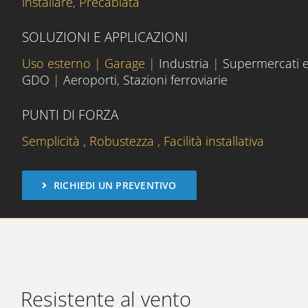
installare, Precablata
SOLUZIONI E APPLICAZIONI
Uso esterno | Garage |
Industria
|
Supermercati 
GDO
|
Aeroporti
,
Stazioni ferroviarie
PUNTI DI FORZA
Semplicità , Robustezza , Facilità installativa
RICHIEDI UN PREVENTIVO
Resistente al vento