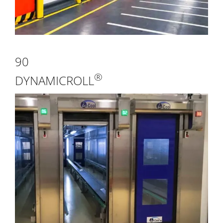
90
®
DYNAMICROLL