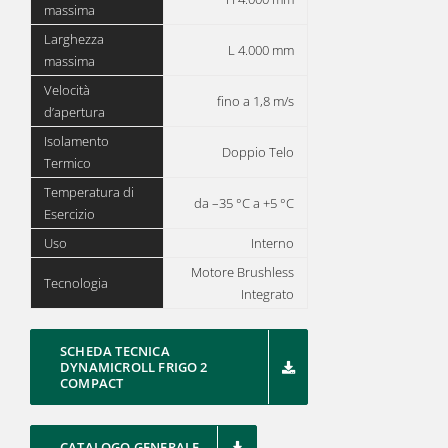
massima
Larghezza
L 4.000 mm
massima
Velocità
fino a 1,8 m/s
d’apertura
Isolamento
Doppio Telo
Termico
Temperatura di
da –35 °C a +5 °C
Esercizio
Uso
Interno
Motore Brushless
Tecnologia
Integrato
SCHEDA TECNICA
DYNAMICROLL FRIGO 2
COMPACT
CATALOGO GENERALE