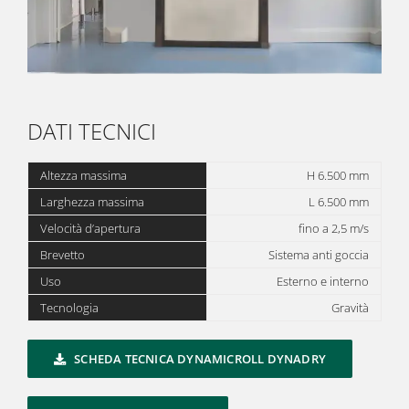
DATI TECNICI
Altezza massima
H 6.500 mm
Larghezza massima
L 6.500 mm
Velocità d’apertura
fino a 2,5 m/s
Brevetto
Sistema anti goccia
Uso
Esterno e interno
Tecnologia
Gravità
SCHEDA TECNICA DYNAMICROLL DYNADRY