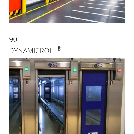
90
®
DYNAMICROLL