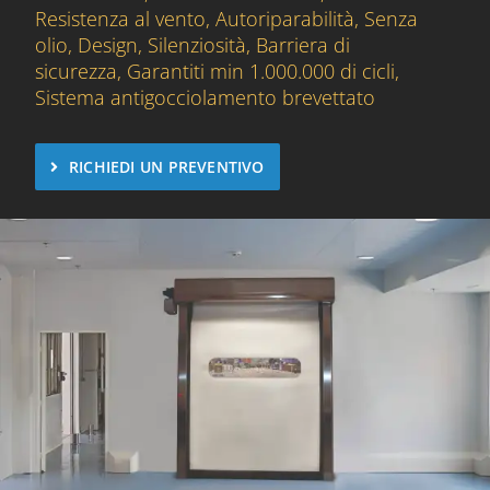
Resistenza al vento, Autoriparabilità, Senza
olio, Design, Silenziosità, Barriera di
sicurezza, Garantiti min 1.000.000 di cicli,
Sistema antigocciolamento brevettato
RICHIEDI UN PREVENTIVO