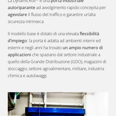
La DynamicRoll
è una
porta industriale
autoriparante
ad avvolgimento rapido concepita per
agevolare
il flusso del traffico e garantire un’alta
sicurezza intrinseca.
Il modello base è dotato di una elevata
flessibilità
d’impiego
: la porta è adatta ad ambienti interni ed
esterni e negli anni ha trovato
un ampio numero di
applicazioni
che spaziano dal settore industriale a
quello della
Grande Distribuzione (GDO)
,
magazzini di
stoccaggio
, settore
agroalimentare
,
militare
,
industria
chimica
e
autolavaggi
.