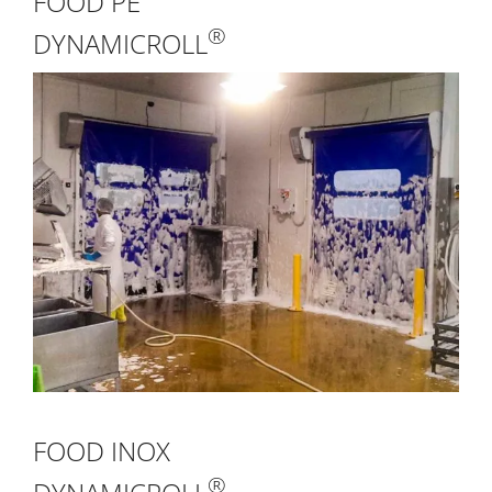
FOOD PE
®
DYNAMICROLL
FOOD INOX
®