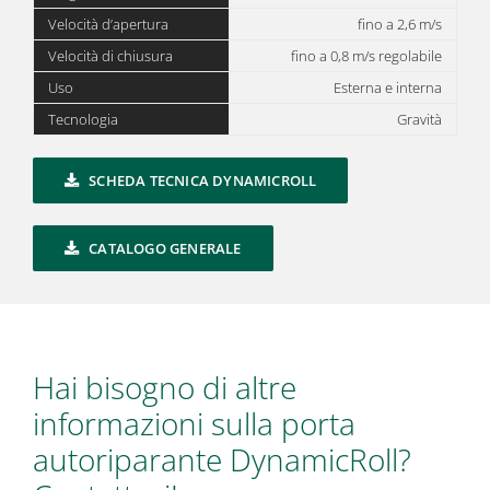
Velocità d’apertura
fino a 2,6 m/s
Velocità di chiusura
fino a 0,8 m/s regolabile
Uso
Esterna e interna
Tecnologia
Gravità
SCHEDA TECNICA DYNAMICROLL
CATALOGO GENERALE
Hai bisogno di altre
informazioni sulla porta
autoriparante DynamicRoll?