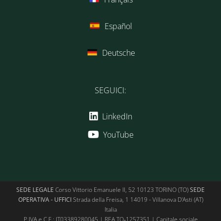
Español
Deutsche
SEGUICI:
LinkedIn
YouTube
SEDE LEGALE
Corso Vittorio Emanuele II, 52 10123 TORINO (TO)
SEDE
OPERATIVA - UFFICI
Strada della Freisa, 1 14019 - Villanova D'Asti (AT)
Italia
P.IVA e C.F.: IT03389280045 | REA TO‑1257351 | Capitale sociale