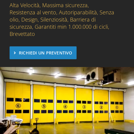
Alta Velocità, Massima sicurezza,
Resistenza al vento, Autoriparabilità, Senza
olio, Design, Silenziosità, Barriera di
sicurezza, Garantiti min 1.000.000 di cicli,
Brevettato
RICHIEDI UN PREVENTIVO