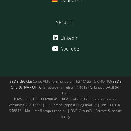
Deutsche
SEGUICI:
LinkedIn
YouTube
SEDE LEGALE
Corso Vittorio Emanuele II, 52 10123 TORINO (TO)
SEDE
OPERATIVA - UFFICI
Strada della Freisa, 1 14019 - Villanova D'Asti (AT)
Italia
P.IVA e C.F.: IT03389280045 | REA TO‑1257351 | Capitale sociale
versato: € 2.201.000 | PEC: bmpeuropesrl@legalmail.it | Tel:
+39 0141
948843
| Mail:
info@bmpeurope.eu
| BMP Group© |
Privacy & cookie
policy