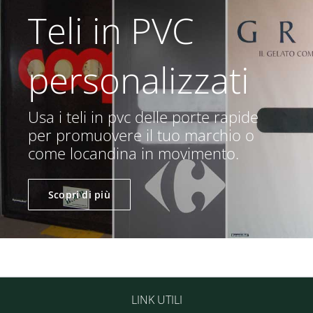
Teli in PVC
personalizzati
Usa i teli in pvc delle porte rapide
per promuovere il tuo marchio o
come locandina in movimento.
Scopri di più
LINK UTILI