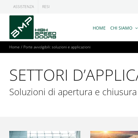
Salta
ASSISTENZA
RESI
al
contenuto
HOME
CHI SIAMO
Home
Porte avvolgibili: soluzioni e applicazioni
SETTORI D’APPLI
Soluzioni di apertura e chiusura p