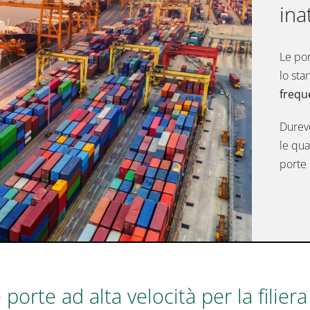
ina
Le
por
lo sta
frequ
Durevo
le qua
porte 
orte ad alta velocità per la filiera