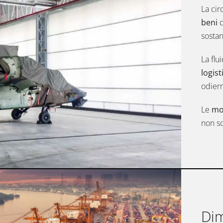
La cir
beni
d
sostan
La flu
logist
odier
Le
mod
non so
Dim