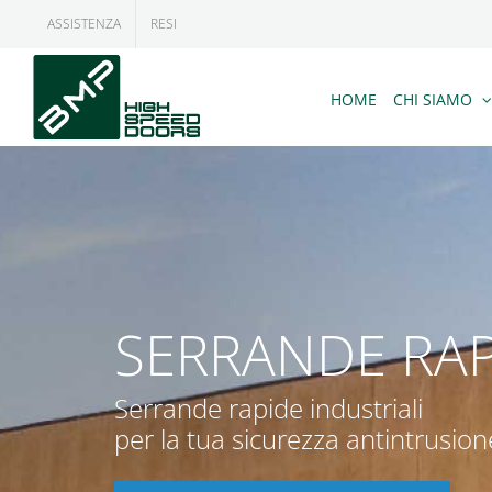
Salta
ASSISTENZA
RESI
al
contenuto
HOME
CHI SIAMO
SERRANDE RAP
Serrande rapide industriali
per la tua sicurezza antintrusion