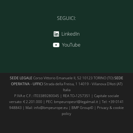
SEGUICI:
LinkedIn
YouTube
SEDE LEGALE
Corso Vittorio Emanuele II, 52 10123 TORINO (TO)
SEDE
OPERATIVA - UFFICI
Strada della Freisa, 1 14019 - Villanova D'Asti (AT)
Italia
P.IVA e C.F.: IT03389280045 | REA TO‑1257351 | Capitale sociale
versato: € 2.201.000 | PEC: bmpeuropesrl@legalmail.it | Tel:
+39 0141
948843
| Mail:
info@bmpeurope.eu
| BMP Group© |
Privacy & cookie
policy