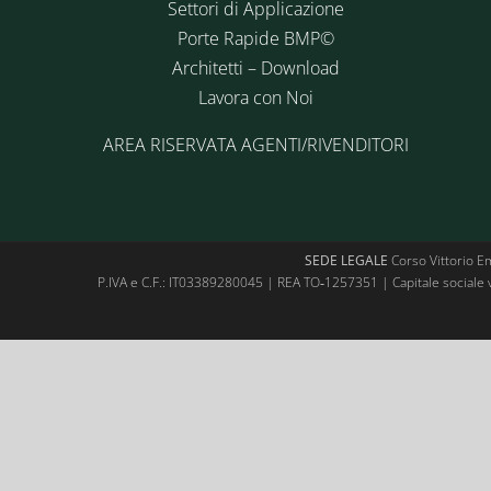
Settori di Applicazione
Porte Rapide BMP©
Architetti – Download
Lavora con Noi
AREA RISERVATA AGENTI/RIVENDITORI
SEDE LEGALE
Corso Vittorio E
P.IVA e C.F.: IT03389280045 | REA TO‑1257351 | Capitale sociale 