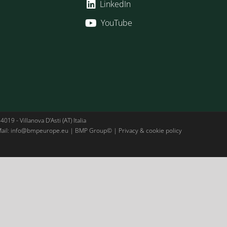
LinkedIn
YouTube
019 - Villanova D'Asti (AT) Italia
ail:
info@bmpeurope.eu
| BMP Group© |
Privacy & cookie policy