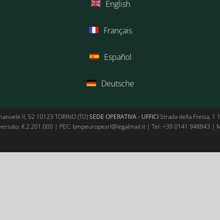
English
Français
Español
Deutsche
manuele II, 52 10123 TORINO (TO)
SEDE OPERATIVA - UFFICI
Strada della Freisa, 1 14
versato: € 2.201.000 | PEC: bmpeuropesrl@legalmail.it | Tel:
+39 0141 948843
| M