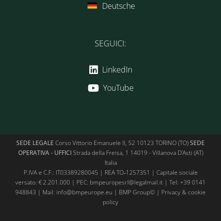
Deutsche
SEGUICI:
LinkedIn
YouTube
SEDE LEGALE
Corso Vittorio Emanuele II, 52 10123 TORINO (TO)
SEDE
OPERATIVA - UFFICI
Strada della Freisa, 1 14019 - Villanova D'Asti (AT)
Italia
P.IVA e C.F.: IT03389280045 | REA TO‑1257351 | Capitale sociale
versato: € 2.201.000 | PEC: bmpeuropesrl@legalmail.it | Tel:
+39 0141
948843
| Mail:
info@bmpeurope.eu
| BMP Group© |
Privacy & cookie
policy