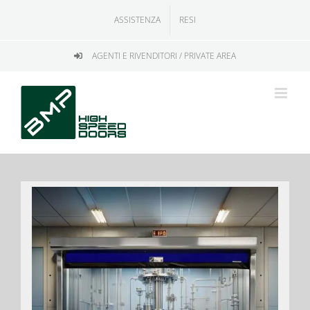
Salta
ASSISTENZA
RESI
al
contenuto
AGENTI E RIVENDITORI / PRIVATE AREA