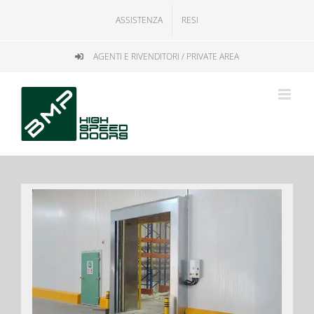
Salta
ASSISTENZA
RESI
al
contenuto
AGENTI E RIVENDITORI / PRIVATE AREA