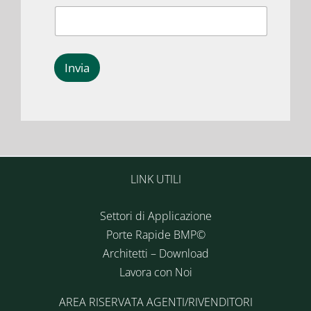
Invia
LINK UTILI
Settori di Applicazione
Porte Rapide BMP©
Architetti – Download
Lavora con Noi
AREA RISERVATA AGENTI/RIVENDITORI