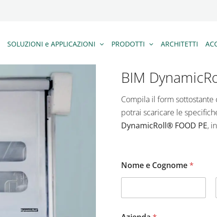
SOLUZIONI e APPLICAZIONI
PRODOTTI
ARCHITETTI
ACC
BIM DynamicRo
Compila il form sottostante c
potrai scaricare le specifich
DynamicRoll® FOOD PE
, i
Nome e Cognome
*
Nome