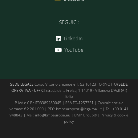
SEGUICI:
LinkedIn
YouTube
SEDE LEGALE
Corso Vittorio Emanuele II, 52 10123 TORINO (TO)
SEDE
OPERATIVA - UFFICI
Strada della Freisa, 1 14019 - Villanova D'Asti (AT)
Italia
P.IVA e C.F.: IT03389280045 | REA TO‑1257351 | Capitale sociale
versato: € 2.201.000 | PEC: bmpeuropesrl@legalmail.it | Tel:
+39 0141
948843
| Mail:
info@bmpeurope.eu
| BMP Group© |
Privacy & cookie
policy